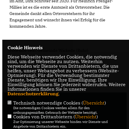
im Amt, Dirk Schröter seit 2020. Für Heinrich Prenger-
Millies ist es die erste Amtszeit als Ortsvorsteher. Die
Gemeinde dankt allen Ortsvorstehern für ihr
Engagement und wünscht ihnen viel Erfolg für die
kommenden Jahre.
Cookie Hinweis
Foto und Text: Gemeinde Wickede (Ruhr)
Diese Webseite verwendet Cookies, die notwendig
sind, um die Webseite zu nutzen. Weiterhin
verwenden wir Dienste von Drittanbietern, die uns
helfen, unser Webangebot zu verbessern (Website-
Optmierung). Für die Verwendung bestimmter
Dienste, benötigen wir Ihre Einwilligung. Ihre
07.11.2025, 20:40 Uhr
Einwilligung können Sie jederzeit widerrufen. Weitere
Informationen finden Sie in unserer
Datenschutzerklärung
.
Technisch notwendige Cookies (
Übersicht
)
Wickede
Die notwendigen Cookies werden allein für den
ordnungsgemäßen Gebrauch der Webseite benötigt.
Cookies von Drittanbietern (
Übersicht
)
Zur Optimierung unserer Webseite binden wir Dienste und
Angebote von Drittanbietern ein.