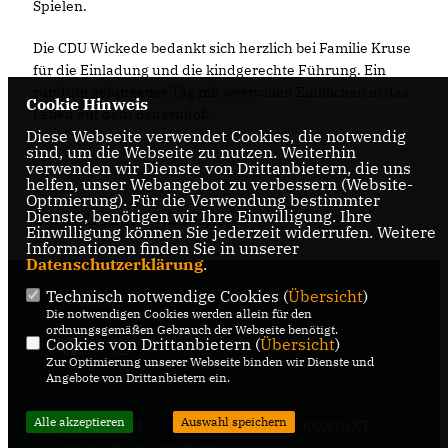
Spielen.
Die CDU Wickede bedankt sich herzlich bei Familie Kruse
für die Einladung und die kindgerechte Führung. Ein
rundum gelungener Tag mit wertvollen Einblicken in das
Cookie Hinweis
Leben auf dem Bauernhof.
Diese Webseite verwendet Cookies, die notwendig
sind, um die Webseite zu nutzen. Weiterhin
verwenden wir Dienste von Drittanbietern, die uns
helfen, unser Webangebot zu verbessern (Website-
Optmierung). Für die Verwendung bestimmter
Dienste, benötigen wir Ihre Einwilligung. Ihre
28.07.2025, 19:26 Uhr
Einwilligung können Sie jederzeit widerrufen. Weitere
Informationen finden Sie in unserer
Datenschutzerklärung
.
Technisch notwendige Cookies (
Übersicht
)
Wickede
Die notwendigen Cookies werden allein für den
ordnungsgemäßen Gebrauch der Webseite benötigt.
Cookies von Drittanbietern (
Übersicht
)
Zur Optimierung unserer Webseite binden wir Dienste und
Angebote von Drittanbietern ein.
Alle akzeptieren
Auswahl speichern
IMPRESSUM
DATENSCHUTZ
KONTAKT
@2026 CDU Wickede (Ruhr)
Realisation: Sharkness Media