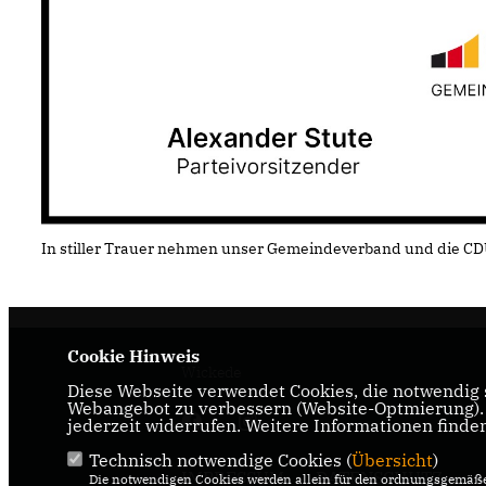
In stiller Trauer nehmen unser Gemeindeverband und die CD
Cookie Hinweis
Wickede
Diese Webseite verwendet Cookies, die notwendig s
Webangebot zu verbessern (Website-Optmierung). F
jederzeit widerrufen. Weitere Informationen finde
Technisch notwendige Cookies (
Übersicht
)
IMPRESSUM
DATENSCHUTZ
Die notwendigen Cookies werden allein für den ordnungsgemäße