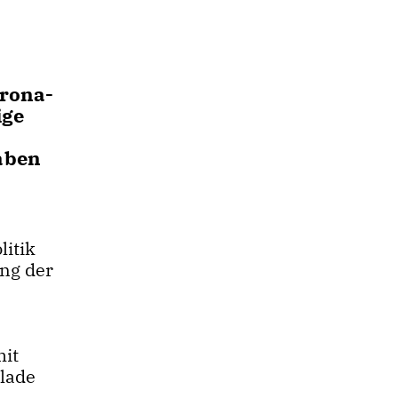
orona-
ige
haben
itik
ung der
mit
lade