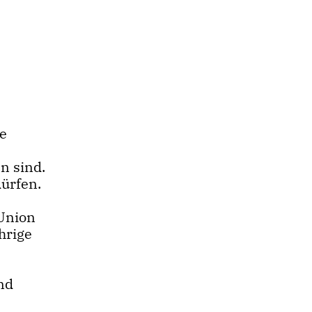
e
n sind.
dürfen.
 Union
hrige
nd