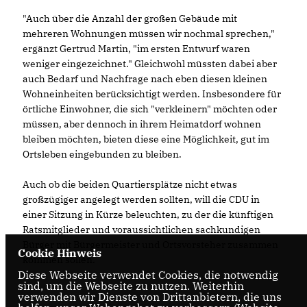
"Auch über die Anzahl der großen Gebäude mit
mehreren Wohnungen müssen wir nochmal sprechen,"
ergänzt Gertrud Martin, "im ersten Entwurf waren
weniger eingezeichnet." Gleichwohl müssten dabei aber
auch Bedarf und Nachfrage nach eben diesen kleinen
Wohneinheiten berücksichtigt werden. Insbesondere für
örtliche Einwohner, die sich "verkleinern" möchten oder
müssen, aber dennoch in ihrem Heimatdorf wohnen
bleiben möchten, bieten diese eine Möglichkeit, gut im
Ortsleben eingebunden zu bleiben.
Auch ob die beiden Quartiersplätze nicht etwas
großzügiger angelegt werden sollten, will die CDU in
einer Sitzung in Kürze beleuchten, zu der die künftigen
Ratsmitglieder und voraussichtlichen sachkundigen
Bürger mit Bürgermeister und Ortsvorsteher zusammen
Cookie Hinweis
kommen sollen.
Diese Webseite verwendet Cookies, die notwendig
sind, um die Webseite zu nutzen. Weiterhin
verwenden wir Dienste von Drittanbietern, die uns