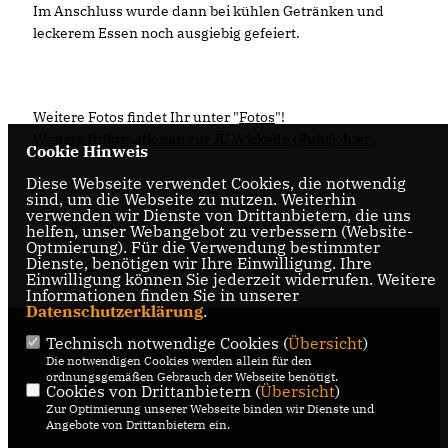
Im Anschluss wurde dann bei kühlen Getränken und
leckerem Essen noch ausgiebig gefeiert.
Weitere Fotos findet Ihr unter "
Fotos
"!
Weitere Informationen zur JU Wickede (Ruhr): hier
Cookie Hinweis
Diese Webseite verwendet Cookies, die notwendig
sind, um die Webseite zu nutzen. Weiterhin
verwenden wir Dienste von Drittanbietern, die uns
helfen, unser Webangebot zu verbessern (Website-
Optmierung). Für die Verwendung bestimmter
Dienste, benötigen wir Ihre Einwilligung. Ihre
12.01.2010, 21:49 Uhr
Einwilligung können Sie jederzeit widerrufen. Weitere
Informationen finden Sie in unserer
Datenschutzerklärung
.
Technisch notwendige Cookies (
Übersicht
)
Wickede
Die notwendigen Cookies werden allein für den
ordnungsgemäßen Gebrauch der Webseite benötigt.
Cookies von Drittanbietern (
Übersicht
)
Zur Optimierung unserer Webseite binden wir Dienste und
Angebote von Drittanbietern ein.